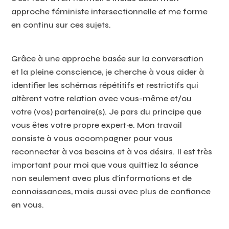
approche féministe intersectionnelle et me forme
en continu sur ces sujets.
Grâce à une approche basée sur la conversation
et la pleine conscience, je cherche à vous aider à
identifier les schémas répétitifs et restrictifs qui
altèrent votre relation avec vous-même et/ou
votre (vos) partenaire(s). Je pars du principe que
vous êtes votre propre expert·e. Mon travail
consiste à vous accompagner pour vous
reconnecter à vos besoins et à vos désirs. Il est très
important pour moi que vous quittiez la séance
non seulement avec plus d'informations et de
connaissances, mais aussi avec plus de confiance
en vous.