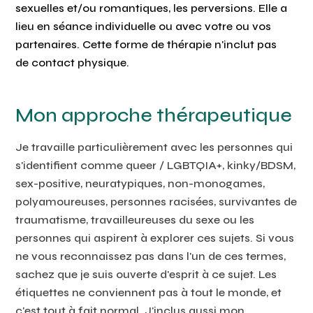
sexuelles et/ou romantiques, les perversions. Elle a
lieu en séance individuelle ou avec votre ou vos
partenaires. Cette forme de thérapie n'inclut pas
de contact physique.
Mon approche thérapeutique
Je travaille particulièrement avec les personnes qui
s'identifient comme queer / LGBTQIA+, kinky/BDSM,
sex-positive, neuratypiques, non-monogames,
polyamoureuses, personnes racisées, survivantes de
traumatisme, travailleureuses du sexe ou les
personnes qui aspirent à explorer ces sujets. Si vous
ne vous reconnaissez pas dans l'un de ces termes,
sachez que je suis ouverte d'esprit à ce sujet. Les
étiquettes ne conviennent pas à tout le monde, et
c'est tout à fait normal. J'inclus aussi mon