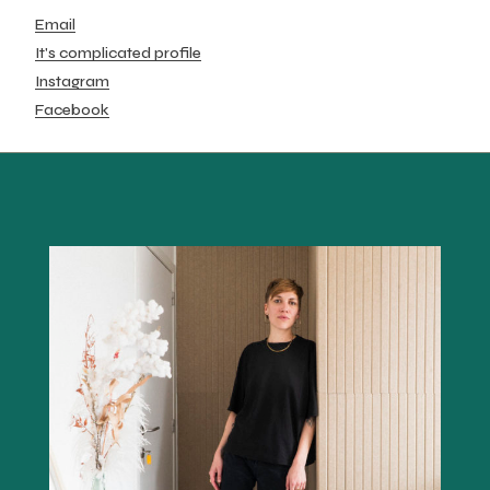
Email
It's complicated profile
Instagram
Facebook