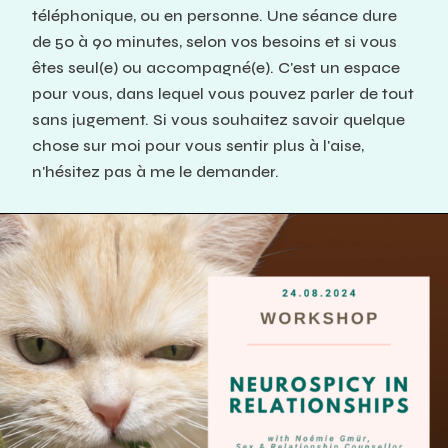
téléphonique, ou en personne. Une séance dure
de 50 à 90 minutes, selon vos besoins et si vous
êtes seul(e) ou accompagné(e). C'est un espace
pour vous, dans lequel vous pouvez parler de tout
sans jugement. Si vous souhaitez savoir quelque
chose sur moi pour vous sentir plus à l'aise,
n'hésitez pas à me le demander.
BOOK A FREE DISCOVERY CALL