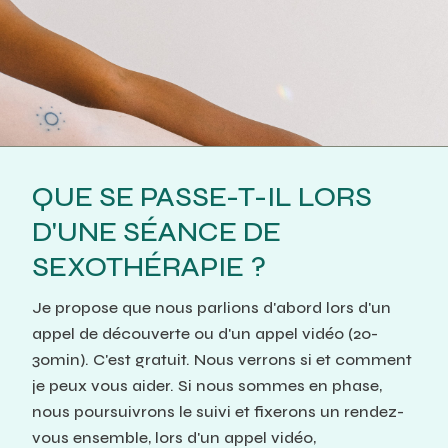
QUE SE PASSE-T-IL
LORS
D'UNE SÉANCE DE
SEXOTHÉRAPIE ?
Je propose que nous parlions d'abord lors d'un
appel de découverte ou d'un appel vidéo (20-
30min). C'est gratuit. Nous verrons si et comment
je peux vous aider. Si nous sommes en phase,
nous poursuivrons le suivi et fixerons un rendez-
vous ensemble, lors d'un appel vidéo,