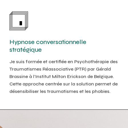
Hypnose conversationnelle
stratégique
Je suis formée et certifiée en Psychothérapie des
Traumatismes Réassociative (PTR) par Gérald
Brassine à l'Institut Milton Erickson de Belgique.
Cette approche centrée sur la solution permet de
désensibiliser les traumatismes et les phobies.